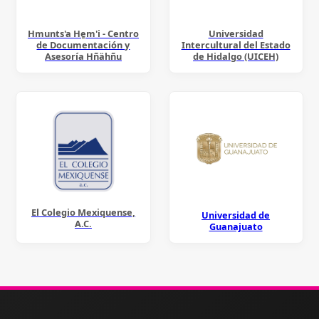
Hmunts'a He̱m'i - Centro
Universidad
de Documentación y
Intercultural del Estado
Asesoría Hñähñu
de Hidalgo (UICEH)
El Colegio Mexiquense,
Universidad de
A.C.
Guanajuato